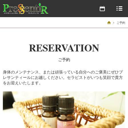
(営業時間 10:00～22:00)
ABOUT
03-3446-6378
はじめに
ホーム
ご予約
MENU
予約状況
コース・料金
SALON LIST
RESERVATION
大門店
店舗のご案内
(営業時間 10:00～22:00)
STAFF
ご予約
301号室：03-6459-0029 902号室：03-6809-2157
セラピストご紹介
身体のメンテナンス、または頑張っている自分へのご褒美にぜひプ
RESERVATION
レサンティールにお越しください。セラピストがいつも笑顔で貴方
予約状況
ご予約
をお迎えいたします。
赤坂店
(営業時間 10:00～22:00)
03-6322-1982
予約状況