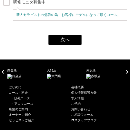
研修モニタ募集中
新人セラピストの勉強の為、お客様にモデルになって頂くコース。
次へ
白金店
大門店
赤坂店
横
はじめに
会社概要
コース・料金
個人情報保護方針
脱毛コース
求人情報
アロマコース
ご予約
店舗のご案内
お問い合わせ
オーナーご紹介
ご相談フォーム
セラピストご紹介
スタッフブログ