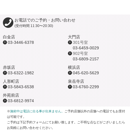
横浜店
お電話でのご予約・お問い合わせ
(営業時間 10:00～22:00)
(受付時間 11:30〜20:30)
045-620-5629
白金店
大門店
03-3446-6378
301号室
03-6459-0029
予約状況
902号室
03-6809-2157
人形町店
赤坂店
横浜店
(営業時間 10:00～22:00)
03-6322-1982
045-620-5629
人形町店
泉岳寺店
03-5843-6538
03-5843-6538
03-6760-2299
外苑前店
予約状況
03-6812-9974
※
施術中は電話に出る事が出来ません。
ご予約店舗以外の店舗への電話でもお受付
泉岳寺店
は可能です。
(営業時間 10:00～22:00)
ご予約は下記予約フォームにてお願い致します。ご不明な点などがございましたら
お気軽にお問い合わせください。