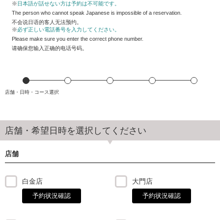
※
日本語が話せない方は予約は不可能です。
03-6760-2299
The person who cannot speak Japanese is impossible of a reservation.
不会说日语的客人无法预约。
予約状況
※
必ず正しい電話番号を入力してください。
Please make sure you enter the correct phone number.
请确保您输入正确的电话号码。
外苑前店
(営業時間 10:00～22:00)
03-6812-9974
店舗・日時・コース選択
予約状況
店舗・希望日時を選択してください
店舗
白金店
大門店
予約状況確認
予約状況確認