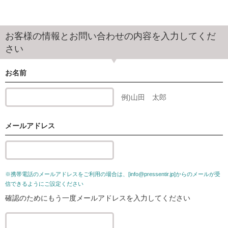
横浜店
お客様の情報とお問い合わせの内容を入力してくだ
(営業時間 10:00～22:00)
さい
045-620-5629
お名前
予約状況
例)山田 太郎
人形町店
メールアドレス
(営業時間 10:00～22:00)
03-5843-6538
予約状況
※携帯電話のメールアドレスをご利用の場合は、[info@pressentir.jp]からのメールが受
信できるようにご設定ください
確認のためにもう一度メールアドレスを入力してください
泉岳寺店
(営業時間 10:00～22:00)