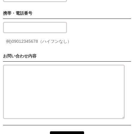
03-6760-2299
携帯・電話番号
予約状況
外苑前店
例)09012345678（ハイフンなし）
(営業時間 10:00～22:00)
03-6812-9974
お問い合わせ内容
予約状況