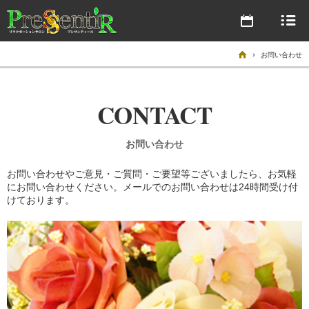
(営業時間 10:00～22:00)
ABOUT
03-3446-6378
はじめに
ホーム
お問い合わせ
MENU
予約状況
コース・料金
SALON LIST
CONTACT
大門店
店舗のご案内
(営業時間 10:00～22:00)
STAFF
お問い合わせ
301号室：03-6459-0029 902号室：03-6809-2157
セラピストご紹介
お問い合わせやご意見・ご質問・ご要望等ございましたら、お気軽
RESERVATION
にお問い合わせください。メールでのお問い合わせは24時間受け付
予約状況
ご予約
けております。
赤坂店
(営業時間 10:00～22:00)
03-6322-1982
予約状況