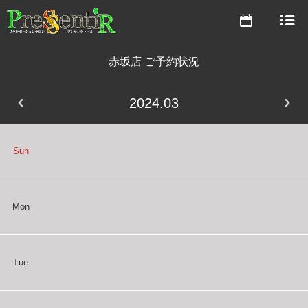
(営業時間 10:00～22:00)
ABOUT
03-3272-1826
はじめに
MENU
赤坂店 ご予約状況
予約状況
コース・料金
SALON LIST
2024.03
東銀座店
店舗のご案内
(営業時間 10:00～22:00)
STAFF
セラピストご紹介
03-6228-4012
Sun
RESERVATION
予約状況
ご予約
Mon
白金店
(営業時間 10:00～22:00)
03-3446-6378
Tue
予約状況